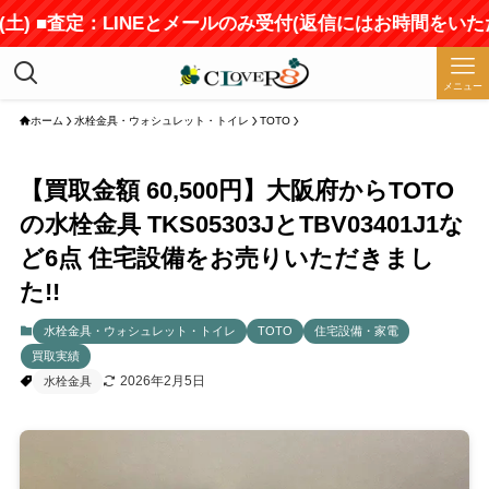
 ■査定：LINEとメールのみ受付(返信にはお時間をいただきま
メニュー
ホーム
水栓金具・ウォシュレット・トイレ
TOTO
【買取金額 60,500円】大阪府からTOTO
の水栓金具 TKS05303JとTBV03401J1な
ど6点 住宅設備をお売りいただきまし
た!!
水栓金具・ウォシュレット・トイレ
TOTO
住宅設備・家電
買取実績
2026年2月5日
水栓金具