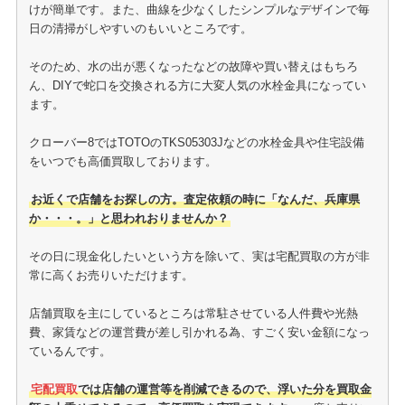
けが簡単です。また、曲線を少なくしたシンプルなデザインで毎
日の清掃がしやすいのもいいところです。
そのため、水の出が悪くなったなどの故障や買い替えはもちろ
ん、DIYで蛇口を交換される方に大変人気の水栓金具になってい
ます。
クローバー8ではTOTOのTKS05303Jなどの水栓金具や住宅設備
をいつでも高価買取しております。
お近くで店舗をお探しの方。査定依頼の時に「なんだ、兵庫県
か・・・。」と思われおりませんか？
その日に現金化したいという方を除いて、実は宅配買取の方が非
常に高くお売りいただけます。
店舗買取を主にしているところは常駐させている人件費や光熱
費、家賃などの運営費が差し引かれる為、すごく安い金額になっ
ているんです。
宅配買取
では店舗の運営等を削減できるので、浮いた分を買取金