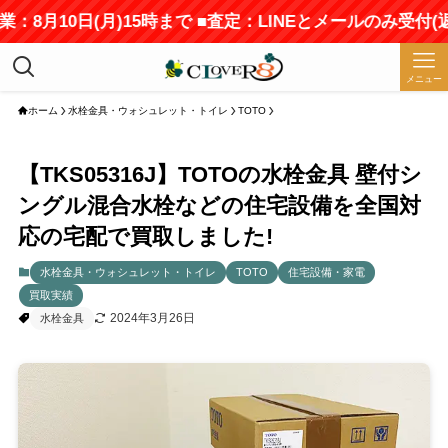
：8月10日(月)15時まで ■査定：LINEとメールのみ受付
メニュー
ホーム
水栓金具・ウォシュレット・トイレ
TOTO
【TKS05316J】TOTOの水栓金具 壁付シ
ングル混合水栓などの住宅設備を全国対
応の宅配で買取しました!
水栓金具・ウォシュレット・トイレ
TOTO
住宅設備・家電
買取実績
2024年3月26日
水栓金具