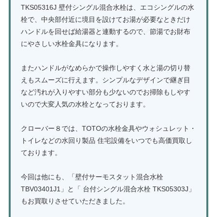
TKS05316J 壁付シングル混合水栓は、エコシングルの水
栓で、中央部付近に境目を設けてお湯が必要なときだけ
ハンドルを回せば給湯器と連動するので、節湯でお財布
にやさしい水栓金具になります。
またハンドルがなめらかで操作しやすく水と湯の切り替
えもスムーズに行えます。シンプルなデザインで継ぎ目
など汚れが入りやすい部分も少ないのでお掃除もしやす
いので大変人気の水栓となっております。
クローバー８では、TOTOの水栓金具やウォシュレット・
トイレなどの水回り製品 住宅設備をいつでも高価買取し
ております。
今回は他にも、「壁付サーモスタット混合水栓
TBV03401J1」と「 台付シングル混合水栓 TKS05303J」
もお買取りさせていただきました。