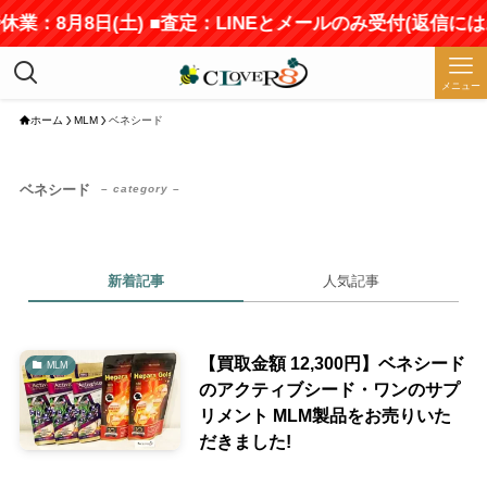
休業：8月8日(土) ■査定：LINEとメールのみ受付(返信に
メニュー
ホーム
MLM
ベネシード
ベネシード
– category –
新着記事
人気記事
【買取金額 12,300円】ベネシード
MLM
のアクティブシード・ワンのサプ
リメント MLM製品をお売りいた
だきました!