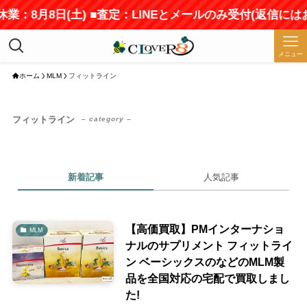
業：8月8日(土) ■査定：LINEとメールのみ受付(返信には
メニュー
ホーム
MLM
フィットライン
フィットライン
– category –
新着記事
人気記事
【高価買取】PMインターナショ
MLM
ナルのサプリメント フィットライ
ン ベーシックスのなどのMLM製
品を全国対応の宅配で買取しまし
た!