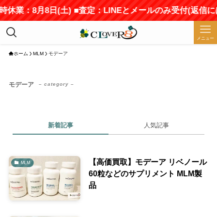
時休業：8月8日(土) ■査定：LINEとメールのみ受付(返信
メニュー
ホーム
MLM
モデーア
モデーア
– category –
新着記事
人気記事
【高価買取】モデーア リベノール
MLM
60粒などのサプリメント MLM製
品