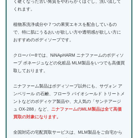
く硬くなった古い角質をやわらかくほぐし、洗い流して
くれます。
植物系洗浄成分や７つの果実エキスを配合しているの
で、特に肌にうるおいが欲しい方や透明感が欲しい方に
おすすめのボディソープです。
クローバー8では、NiNApHARM ニナファームのボディソ
ープ ポネージュなどの化粧品 MLM製品をいつでも高価買
取しております。
ニナファーム製品はボディソープ以外にも、サヴォン ア
ンベリール の石鹸、フローラ バイオシールド トリートメ
ントなどのボディケア製品や、大人気の「サンテアージ
ュ OX-288」など、
ニナファームのMLM製品は全て高価
買取の対象になります。
全国対応の宅配買取サービスは、MLM製品をご自宅から