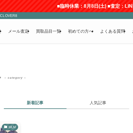
■臨時休業：8月8日(土) ■査定：LI
LOVER8
定
メール査定
買取品目一覧
初めての方へ
よくある質問
ク
– category –
新着記事
人気記事
MLM