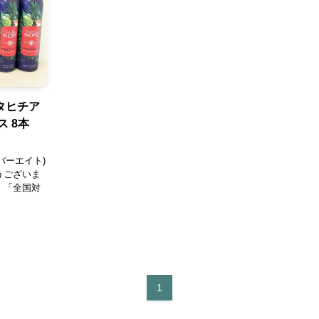
タヒチア
 8本
バーエイト)
うございま
、「全国対
1