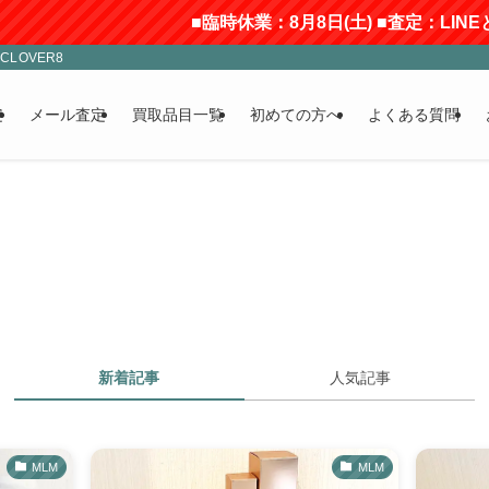
■臨時休業：8月8日(土) ■査定：LINEと
LOVER8
定
メール査定
買取品目一覧
初めての方へ
よくある質問
新着記事
人気記事
MLM
MLM