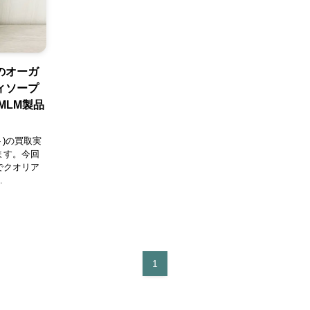
のオーガ
ィソープ
MLM製品
ト)の買取実
ます。今回
でクオリア
.
1