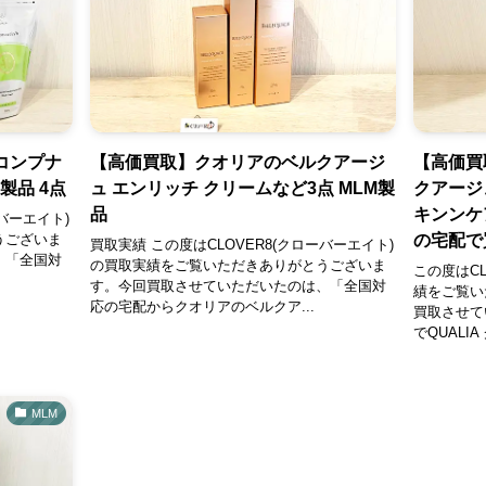
のコンプナ
【高価買取】クオリアのベルクアージ
【高価買
製品 4点
ュ エンリッチ クリームなど3点 MLM製
クアージ
品
キンンケ
バーエイト)
の宅配で
うございま
買取実績 この度はCLOVER8(クローバーエイト)
、「全国対
の買取実績をご覧いただきありがとうございま
この度はCL
す。今回買取させていただいたのは、「全国対
績をご覧い
応の宅配からクオリアのベルクア...
買取させて
でQUALI
MLM