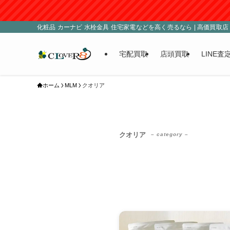
化粧品 カーナビ 水栓金具 住宅家電などを高く売るなら | 高価買取店 C
宅配買取
店頭買取
LINE査
ホーム
MLM
クオリア
クオリア
– category –