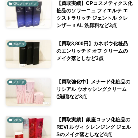
【買取実績】CPコスメティクス化
CPコスメティクス
粧品のソワーニュ フィエルテ エ
クストラリッチ ジェントル クレ
ンザー n AL 洗顔料など3点
【買取3,800円】カネボウ化粧品
カネボウ
のエンリッチド オフ クリームの
メイク落としなど3点
【買取強化中】メナード化粧品の
メナード
リシアル ウオッシングクリーム
(洗顔)など3点
【買取実績】銀座ロッソ化粧品の
化粧品
REVI ルヴィ クレンジング ジェル
Sのメイク落としなど4点