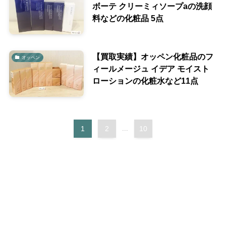
ボーテ クリーミィソープaの洗顔
料などの化粧品 5点
【買取実績】オッペン化粧品のフ
オッペン
ィールメージュ イデア モイスト
ローションの化粧水など11点
1
2
...
10