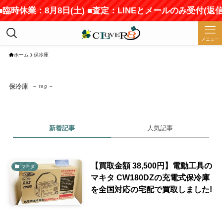
■臨時休業：8月8日(土) ■査定：LINEとメールのみ受付(
メニュー
ホーム
保冷庫
保冷庫
– tag –
新着記事
人気記事
【買取金額 38,500円】電動工具の
マキタ
マキタ CW180DZの充電式保冷庫
を全国対応の宅配で買取しました!