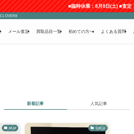
■臨時休業：8月8日(土) ■査定
LOVER8
定
メール査定
買取品目一覧
初めての方へ
よくある質問
新着記事
人気記事
MLM
化粧品