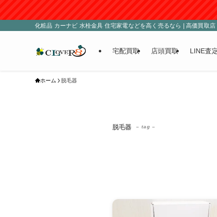
化粧品 カーナビ 水栓金具 住宅家電などを高く売るなら | 高価買取店 C
宅配買取
店頭買取
LINE査
ホーム
脱毛器
脱毛器
– tag –