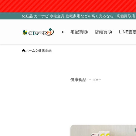
化粧品 カーナビ 水栓金具 住宅家電などを高く売るなら | 高価買取店 C
宅配買取
店頭買取
LINE査
ホーム
健康食品
健康食品
– tag –