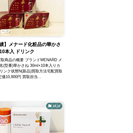
績】メナード化粧品の華かさ
l×10本入 ドリンク
取商品の概要 ブランドMENARD メ
(型番)華かさね 30ml×10本入りカ
リンク状態N(新品)買取方法宅配買取
価10,800円 買取担当...
MLM