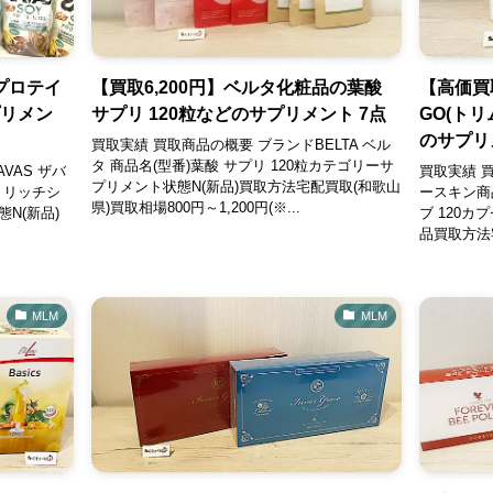
プロテイ
【買取6,200円】ベルタ化粧品の葉酸
【高価買
プリメン
サプリ 120粒などのサプリメント 7点
GO(ト
のサプリメ
買取実績 買取商品の概要 ブランドBELTA ベル
タ 商品名(型番)葉酸 サプリ 120粒カテゴリーサ
VAS ザバ
買取実績 買
プリメント状態N(新品)買取方法宅配買取(和歌山
0 リッチシ
ースキン商品
県)買取相場800円～1,200円(※...
N(新品)
ブ 120
品買取方法
MLM
MLM