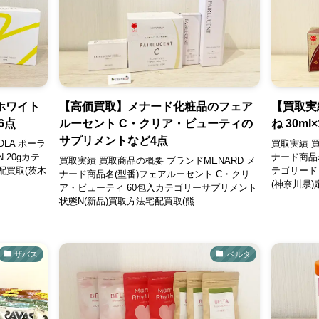
ホワイト
【高価買取】メナード化粧品のフェア
【買取実
6点
ルーセント C・クリア・ビューティの
ね 30m
サプリメントなど4点
LA ポーラ
買取実績 買
 20gカテ
ナード商品名
買取実績 買取商品の概要 ブランドMENARD メ
配買取(茨木
テゴリード
ナード商品名(型番)フェアルーセント C・クリ
(神奈川県)定
ア・ビューティ 60包入カテゴリーサプリメント
状態N(新品)買取方法宅配買取(熊...
ザバス
ベルタ