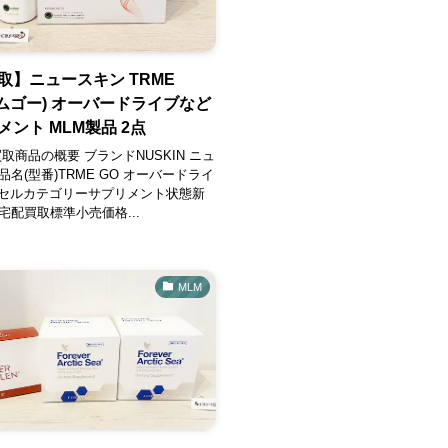
取】ニュースキン TRME
リムゴー) オーバードライブなど
ント MLM製品 2点
取商品の概要 ブランドNUSKIN ニュ
名(型番)TRME GO オーバードライ
カプセルカテゴリーサプリメント状態新
宅配買取標準小売価格...
MLM