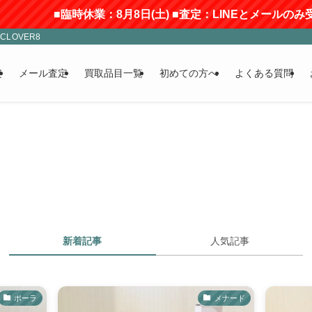
■臨時休業：8月8日(土) ■査定：LINEとメールのみ受付(返
LOVER8
定
メール査定
買取品目一覧
初めての方へ
よくある質問
新着記事
人気記事
ポーラ
メナード