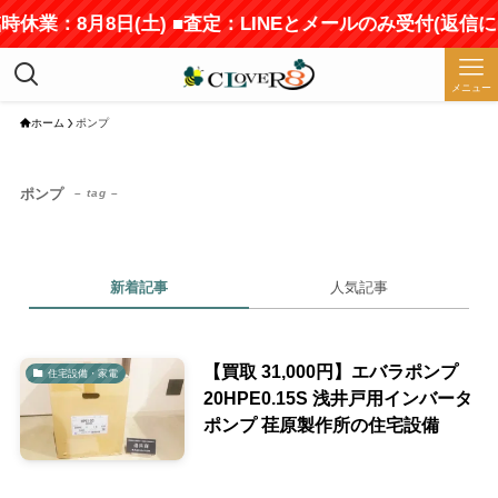
時休業：8月8日(土) ■査定：LINEとメールのみ受付(返信
メニュー
ホーム
ポンプ
ポンプ
– tag –
新着記事
人気記事
【買取 31,000円】エバラポンプ
住宅設備・家電
20HPE0.15S 浅井戸用インバータ
ポンプ 荏原製作所の住宅設備