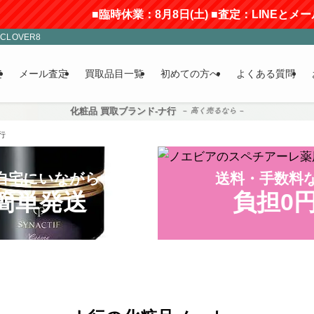
■臨時休業：8月8日(土) ■査定：LINEとメールのみ受付(
LOVER8
定
メール査定
買取品目一覧
初めての方へ
よくある質問
化粧品 買取ブランド-ナ行
– 高く売るなら –
行
自宅にいながら
送料・手数料
簡単発送
負担0