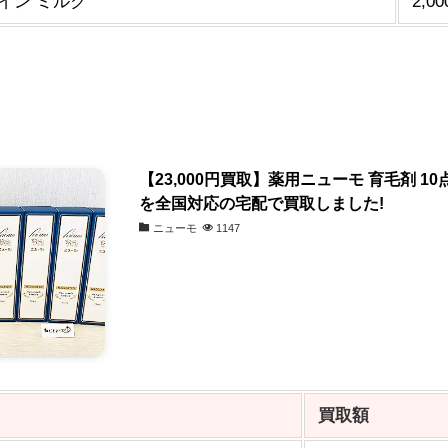
イン ミルク
2,0
【23,000円買取】薬用ニューモ 育毛剤 1
を全国対応の宅配で買取しました!
ニューモ
1147
買取額