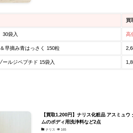
買
30袋入
高
＆早摘み青はっさく 150粒
2,
ゾールジペプチド 15袋入
1,
【買取1,200円】ナリス化粧品 アスミュ
ムのボディ用洗浄料など2点
ナリス
165