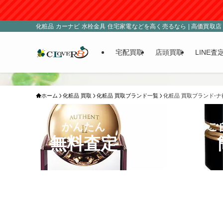
化粧品 カーナビ 水栓金具 住宅家電などを高く売るなら | 高価買取店 C
宅配買取
店頭買取
LINE査
ホーム
化粧品 買取
化粧品 買取ブランド一覧
化粧品 買取ブランド-ナ
かんたん
ご
無料査定