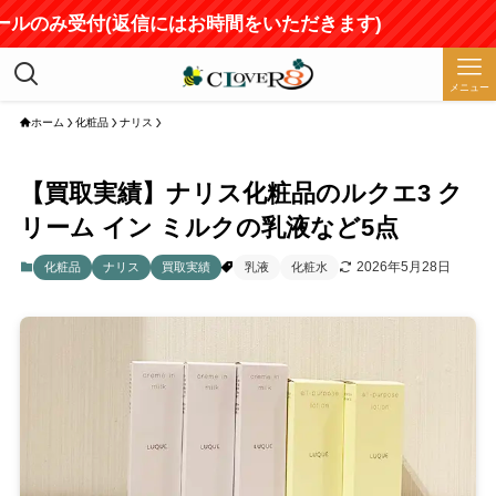
ールのみ受付(返信にはお時間をいただきます)
メニュー
ホーム
化粧品
ナリス
【買取実績】ナリス化粧品のルクエ3 ク
リーム イン ミルクの乳液など5点
2026年5月28日
化粧品
ナリス
買取実績
乳液
化粧水