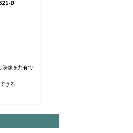
21-D
じ映像を共有で
できる