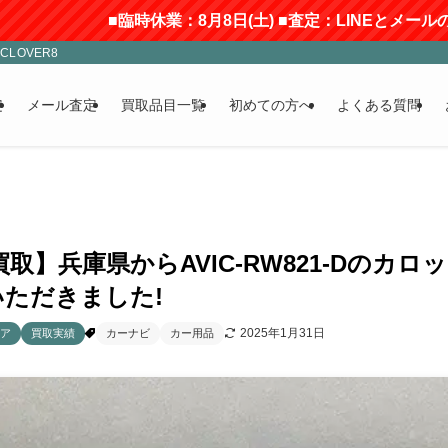
■臨時休業：8月8日(土) ■査定：LINEとメールのみ受付(返信
LOVER8
定
メール査定
買取品目一覧
初めての方へ
よくある質問
取】兵庫県からAVIC-RW821-Dのカ
ただきました!
2025年1月31日
ア
買取実績
カーナビ
カー用品