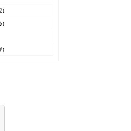
)
)
)