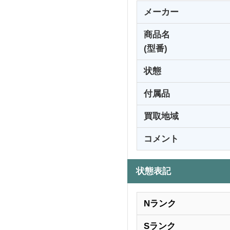
メーカー
商品名
(型番)
状態
付属品
買取地域
コメント
状態表記
Nランク
Sランク