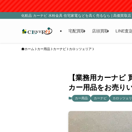
化粧品 カーナビ 水栓金具 住宅家電などを高く売るなら | 高価買取店 C
宅配買取
店頭買取
LINE査
ホーム
カー用品
カーナビ
カロッツェリア
【業務用カーナビ 買
カー用品をお売りい
カー用品
カーナビ
カロッツェリ