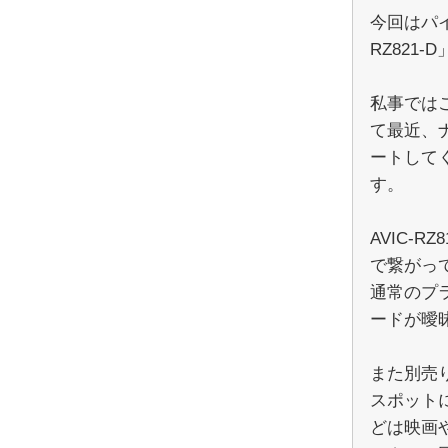
今回はパイ
RZ821
私事では
て最近、
ートして
す。
AVIC-
で繋がっ
通常のプ
ードが曖
また別売
スポット
どは映画