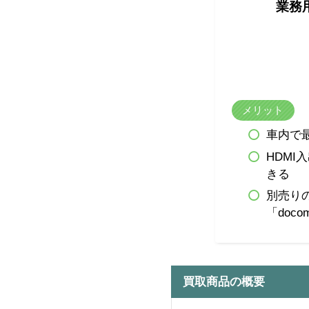
業務用
メリット
車内で最
HDM
きる
別売り
「docom
買取商品の概要