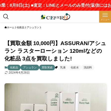
業：8月8日(土) ■査定：LINEとメールのみ受付(返信には
メニュー
ホーム
化粧品
アシュラン
【買取金額 10,000円】ASSURAN/アシュ
ラン ラスターローション 120mlなどの
化粧品 3点を買取しました!
化粧品
アシュラン
買取実績
乳液
化粧水
洗顔料
2024年4月26日