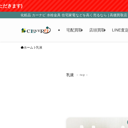
)
化粧品 カーナビ 水栓金具 住宅家電などを高く売るなら | 高価買取店 C
宅配買取
店頭買取
LINE査
ホーム
乳液
乳液
– tag –