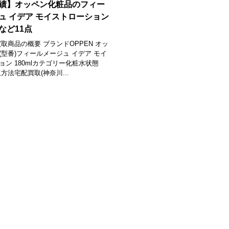
績】オッペン化粧品のフィー
ュ イデア モイストローション
など11点
買取商品の概要 ブランドOPPEN オッ
(型番)フィールメージュ イデア モイ
ョン 180mlカテゴリー化粧水状態
取方法宅配買取(神奈川...