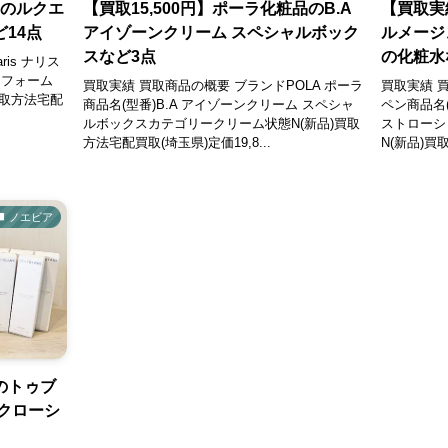
品のルクエ
【買取15,500円】ポーラ化粧品のB.A
【買取実
ど14点
アイゾーンクリーム スペシャルボック
ルメージ
スなど3点
の化粧水
is ナリス
 フォーム
買取実績 買取商品の概要 ブランドPOLA ポーラ
買取実績 
買取方法宅配
商品名(型番)B.A アイゾーンクリーム スペシャ
ペン商品名
ルボックスカテゴリークリーム状態N(新品)買取
ストローシ
方法宅配買取(埼玉県)定価19,8...
N(新品)買
ノエビア
のトゥブ
クローシ