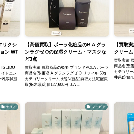
エリクシ
【高価買取】ポーラ化粧品のB.A グラ
【買取実
ョン WT
ンラグゼ Oの保湿クリーム・マスクな
クリーム
ど3点
買取実績 買
商品名(型番
SEIDO
買取実績 買取商品の概要 ブランドPOLA ポーラ
カテゴリー
ライトニン
商品名(型番)B.A グランラグゼ O リフィル 50g
井県)定価4,
リー乳液状態
カテゴリークリーム状態N(新品)買取方法宅配買
取(栃木県)定価127,600円 B.A ...
ナリス
ノエビア