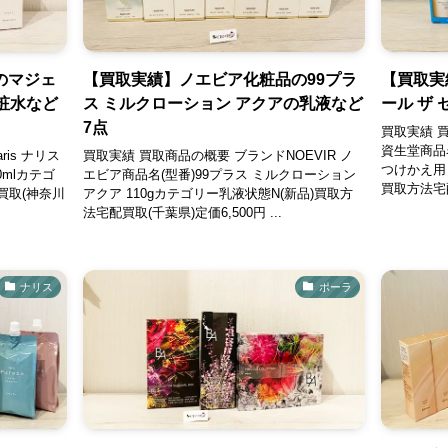
のマジェ
【買取実績】ノエビア化粧品の99プラ
【買取実
化粧水など
ス ミルクローション アクアの乳液など
ール ザ
7点
買取実績 買
資生堂商品名
is ナリス
買取実績 買取商品の概要 ブランドNOEVIR ノ
つけかえ用 
0mlカテゴ
エビア商品名(型番)99プラス ミルクローション
買取方法宅配
買取(神奈川
アクア 110gカテゴリー乳液状態N(新品)買取方
法宅配買取(千葉県)定価6,500円 ...
ナリス
ポーラ