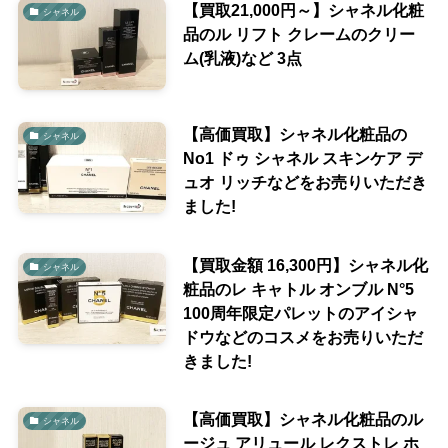
【買取21,000円～】シャネル化粧
シャネル
品のル リフト クレームのクリー
ム(乳液)など 3点
【高価買取】シャネル化粧品の
シャネル
No1 ドゥ シャネル スキンケア デ
ュオ リッチなどをお売りいただき
ました!
【買取金額 16,300円】シャネル化
シャネル
粧品のレ キャトル オンブル N°5
100周年限定パレットのアイシャ
ドウなどのコスメをお売りいただ
きました!
【高価買取】シャネル化粧品のル
シャネル
ージュ アリュール レクストレ ホ