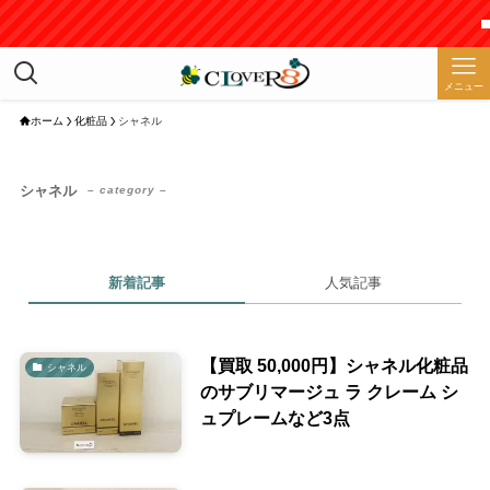
■
メニュー
ホーム
化粧品
シャネル
シャネル
– category –
新着記事
人気記事
【買取 50,000円】シャネル化粧品
シャネル
のサブリマージュ ラ クレーム シ
ュプレームなど3点