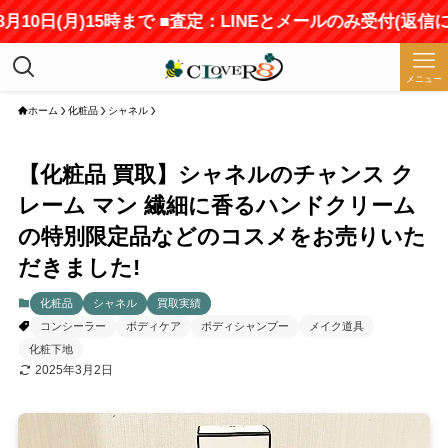
0日(月)15時まで ■査定：LINEとメールのみ受付(返信に
メニュー
ホーム
化粧品
シャネル
【化粧品 買取】シャネルのチャンス ク
レーム マン 繊細に香るハンドクリーム
の特別限定品などのコスメをお売りいた
だきました!
化粧品
シャネル
買取実績
コンシーラー
ボディケア
ボディシャンプー
メイク道具
化粧下地
2025年3月2日