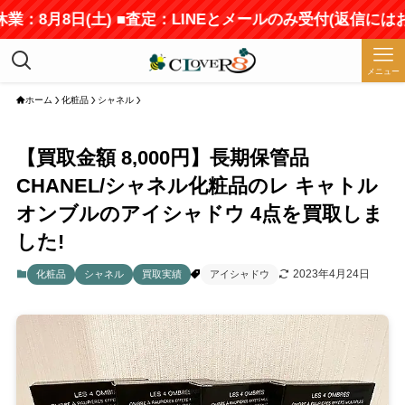
業：8月8日(土) ■査定：LINEとメールのみ受付(返信には
メニュー
ホーム
化粧品
シャネル
【買取金額 8,000円】長期保管品
CHANEL/シャネル化粧品のレ キャトル
オンブルのアイシャドウ 4点を買取しま
した!
2023年4月24日
化粧品
シャネル
買取実績
アイシャドウ