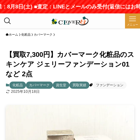
月8日(土) ■査定：LINEとメールのみ受付(返信にはお時間
メニュー
ホーム
化粧品
カバーマーク
【買取7,300円】カバーマーク化粧品のス
キンケア ジェリーファンデーション01
など 2点
化粧品
カバーマーク
資生堂
買取実績
ファンデーション
2025年10月18日