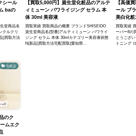
クシール
【買取5,000円】資生堂化粧品のアルテ
【高価買
 baの
ィミューン パワライジング セラム 本
ール ブ
体 30ml 美容液
美白化粧
資生堂商品名
買取実績 買取商品の概要 ブランドSHISEIDO
買取実績 
リンクルクリ
資生堂商品名(型番)アルティミューン パワライ
ーバー8の
品)買取方法
ジング セラム 本体 30mlカテゴリー美容液状態
とうござい
N(新品)買取方法宅配買取(愛知県...
トニング ロ
化粧品
粧品のク
レームエク
点