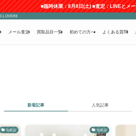
■臨時休業：8月8日(土) ■査定：LINEとメールのみ
LOVER8
定
メール査定
買取品目一覧
初めての方へ
よくある質問
新着記事
人気記事
化粧品
化粧品