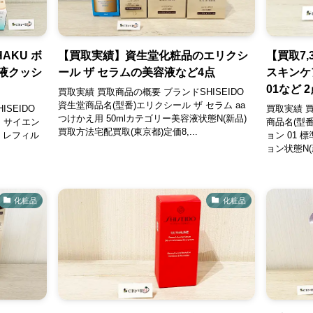
AKU ボ
【買取実績】資生堂化粧品のエリクシ
【買取7
液クッシ
ール ザ セラムの美容液など4点
スキンケ
01など 
買取実績 買取商品の概要 ブランドSHISEIDO
資生堂商品名(型番)エリクシール ザ セラム aa
SEIDO
買取実績 
つけかえ用 50mlカテゴリー美容液状態N(新品)
ク サイエン
商品名(型
買取方法宅配買取(東京都)定価8,...
 レフィル
ョン 01 
ョン状態N(
化粧品
化粧品