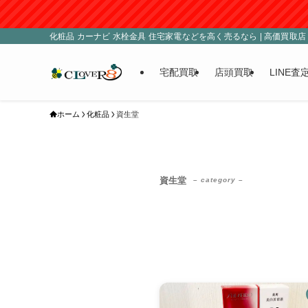
化粧品 カーナビ 水栓金具 住宅家電などを高く売るなら | 高価買取店 C
宅配買取
店頭買取
LINE査
ホーム
化粧品
資生堂
資生堂
– category –