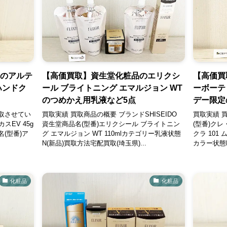
品のアルテ
【高価買取】資生堂化粧品のエリクシ
【高価買
ハンドク
ール ブライトニング エマルジョン WT
ーボーテ
のつめかえ用乳液など5点
デー限定
取させてい
買取実績 買取商品の概要 ブランドSHISEIDO
買取実績 
スEV 45g
資生堂商品名(型番)エリクシール ブライトニン
(型番)ク
(型番)ア
グ エマルジョン WT 110mlカテゴリー乳液状態
クラ 101
N(新品)買取方法宅配買取(埼玉県)...
カラー状態N
化粧品
化粧品