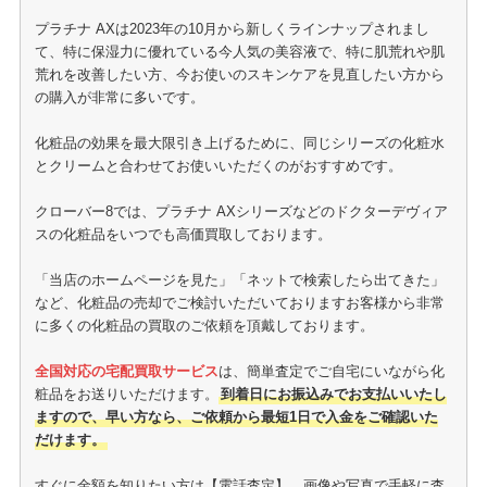
プラチナ AXは2023年の10月から新しくラインナップされまし
て、特に保湿力に優れている今人気の美容液で、特に肌荒れや肌
荒れを改善したい方、今お使いのスキンケアを見直したい方から
の購入が非常に多いです。
化粧品の効果を最大限引き上げるために、同じシリーズの化粧水
とクリームと合わせてお使いいただくのがおすすめです。
クローバー8では、プラチナ AXシリーズなどのドクターデヴィア
スの化粧品をいつでも高価買取しております。
「当店のホームページを見た」「ネットで検索したら出てきた」
など、化粧品の売却でご検討いただいておりますお客様から非常
に多くの化粧品の買取のご依頼を頂戴しております。
全国対応の宅配買取サービス
は、簡単査定でご自宅にいながら化
粧品をお送りいただけます。
到着日にお振込みでお支払いいたし
ますので、早い方なら、ご依頼から最短1日で入金をご確認いた
だけます。
すぐに金額を知りたい方は【電話査定】、画像や写真で手軽に査