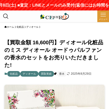
(土) ■査定：LINEとメールのみ受付(返信にはお時間をいた
メニュー
ホーム
化粧品
ディオール
【買取金額 16,600円】ディオール化粧品
のミス ディオール オードゥパルファン
の香水のセットをお売りいただきまし
た!
2025年8月29日
化粧品
ディオール
買取実績
香水