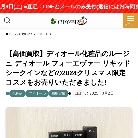
(土) ■査定：LINEとメールのみ受付(返信にはお時間をい
メニュー
ホーム
化粧品
ディオール
【高価買取】ディオール化粧品のルージ
ュ ディオール フォーエヴァー リキッド
シークインなどの2024クリスマス限定
コスメをお売りいただきました!
2025年3月2日
化粧品
ディオール
買取実績
口紅