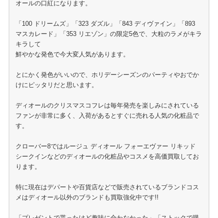
オールの口紅になります。
「100 ドリームズ」「323 ダズル」「843 ディヴァイン」「893
マスカレード」「353 リエゾン」の限定5色で、大粒のラメがキラ
キラして
鮮やかな発色で今大変人気があります。
とにかく発色がいいので、ホリデーシーズンのパーティやおでか
けにピッタリだと思います。
ディオールのクリスマスコフレは毎年発売を楽しみにされている
ファンが非常に多く、入荷があるとすぐに売れる人気の化粧品で
す。
クローバー8ではルージュ ディオール フォーエヴァー リキッド
シークインなどのディオールの化粧品やコスメを高価買取してお
ります。
特に現在はデパートや百貨店などで販売されているブランドコス
メはディオール以外のブランドも買取強化中です!!
「プレゼントで貰ったけど趣味に合わなかった」「ストックで購