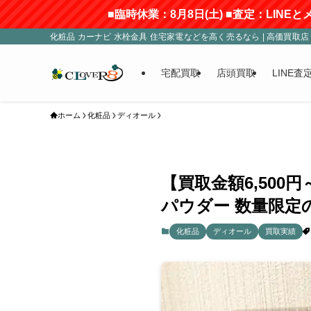
■臨時休業：8月8日(土) ■査定：LINEとメール
化粧品 カーナビ 水栓金具 住宅家電などを高く売るなら | 高価買取店 C
宅配買取
店頭買取
LINE査
ホーム
化粧品
ディオール
【買取金額6,50
パウダー 数量限定
化粧品
ディオール
買取実績