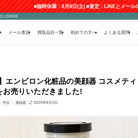
■臨時休業：8月8日(土) ■査定：LINEとメールのみ受付(返信
LOVER8
定
メール査定
買取品目一覧
初めての方へ
よくある質問
00円】エンビロン化粧品の美顔器 コスメテ
をお売りいただきました!
2025年9月3日
中古
美顔器