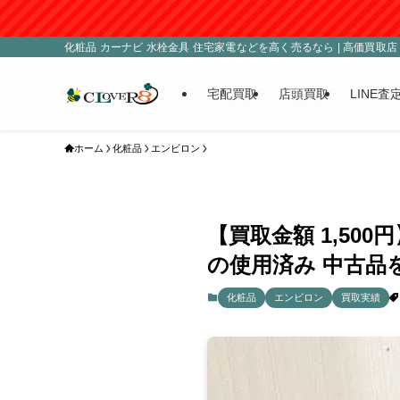
化粧品 カーナビ 水栓金具 住宅家電などを高く売るなら | 高価買取店 C
宅配買取
店頭買取
LINE査
ホーム
化粧品
エンビロン
【買取金額 1,5
の使用済み 中古品
化粧品
エンビロン
買取実績