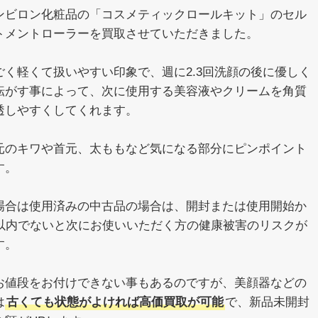
ンビロン化粧品の「コスメティックロールキット」のセル
トメントローラーを買取させていただきました。
ごく軽くて扱いやすい印象で、週に2.3回洗顔の後に優しく
転がす事によって、次に使用する美容液やクリームを角質
透しやすくしてくれます。
元のキワや首元、太ももなど気になる部分にピンポイント
す。
場合は使用済みの中古品の場合は、開封または使用開始か
年以内でないと次にお使いいただく方の健康被害のリスクが
す。
お値段をお付けできない事もあるのですが、美顔器などの
は
古くても状態がよければ高価買取が可能
で、新品未開封