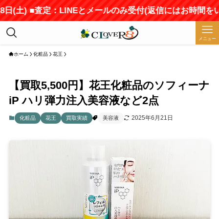
土) ■査定：LINEとメールのみ受付(返信にはお時間をいただ
メニュー
ホーム
化粧品
花王
【買取5,500円】花王化粧品のソフィーナ
iP ハリ弾力注入美容液など2点
2025年6月21日
化粧品
花王
買取実績
美容液