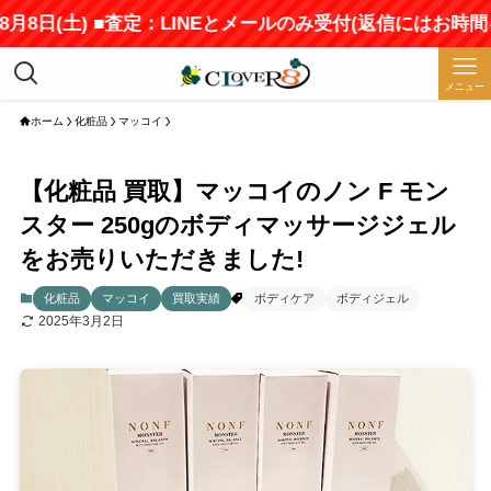
8日(土) ■査定：LINEとメールのみ受付(返信にはお時間を
メニュー
ホーム
化粧品
マッコイ
【化粧品 買取】マッコイのノン F モン
スター 250gのボディマッサージジェル
をお売りいただきました!
化粧品
マッコイ
買取実績
ボディケア
ボディジェル
2025年3月2日