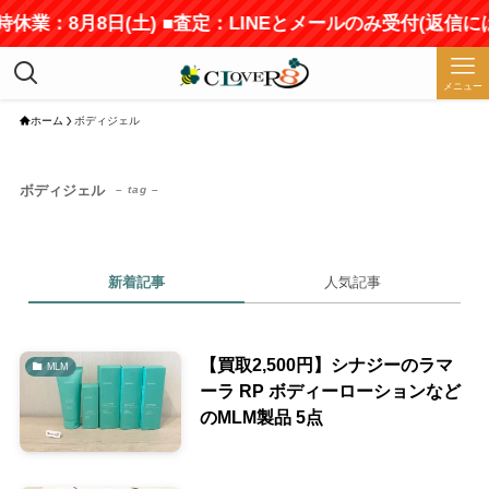
時休業：8月8日(土) ■査定：LINEとメールのみ受付(返信
メニュー
ホーム
ボディジェル
ボディジェル
– tag –
新着記事
人気記事
【買取2,500円】シナジーのラマ
MLM
ーラ RP ボディーローションなど
のMLM製品 5点