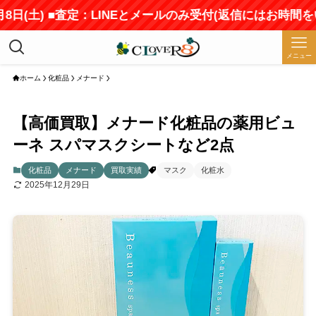
(土) ■査定：LINEとメールのみ受付(返信にはお時間をいた
メニュー
ホーム
化粧品
メナード
【高価買取】メナード化粧品の薬用ビュ
ーネ スパマスクシートなど2点
化粧品
メナード
買取実績
マスク
化粧水
2025年12月29日