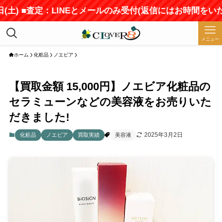
) ■査定：LINEとメールのみ受付(返信にはお時間をいただき
メニュー
ホーム
化粧品
ノエビア
【買取金額 15,000円】ノエビア化粧品の
セラミューンなどの美容液をお売りいた
だきました!
2025年3月2日
化粧品
ノエビア
買取実績
美容液