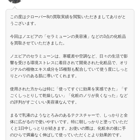
この度はクローバー8の買取実績を閲覧いただきましてありがと
うございます。
今回はノエビアの「セラミューンの美容液」などの3点の化粧品
を買取させていただきました。
ノエビアのセラミューンは、寒暖差や空調など、日々の生活で影
響を受ける環境ストレスに着目されて開発された化粧品で、オリ
ジナルの植物エキス成分を15種類も配合していて使う度にしっと
りとハリのある肌に導いてくれます。
使用された方からは特に「使ってすぐに効果を実感できた」「す
ごくしっとりして乾燥しない」「化粧のノリが良くなった」など
の評判がすごくいい美容液なんです。
まるで乳液のようなとろみのあるテクスチャーで、しっかりと全
体に広がるので使いやすいです。特に朝しっかりと塗っていただ
くと1日中しっとりが続きます。お使いの際は、化粧水の後に手
のひらで満遍なく伸ばして使っていただくとより効果的です。