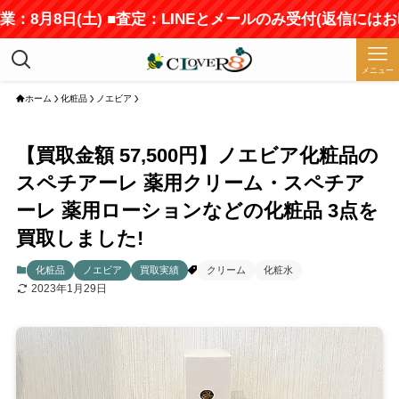
業：8月8日(土) ■査定：LINEとメールのみ受付(返信には
メニュー
ホーム
化粧品
ノエビア
【買取金額 57,500円】ノエビア化粧品の
スペチアーレ 薬用クリーム・スペチア
ーレ 薬用ローションなどの化粧品 3点を
買取しました!
化粧品
ノエビア
買取実績
クリーム
化粧水
2023年1月29日