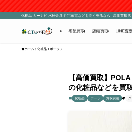
化粧品 カーナビ 水栓金具 住宅家電などを高く売るなら | 高価買取店 C
宅配買取
店頭買取
LINE査
ホーム
化粧品
ポーラ
【高価買取】POL
の化粧品などを買取
化粧品
ポーラ
買取実績
ク