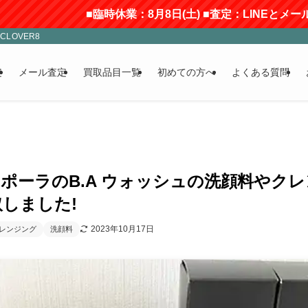
■臨時休業：8月8日(土) ■査定：LINEとメールの
LOVER8
定
メール査定
買取品目一覧
初めての方へ
よくある質問
A ポーラのB.A ウォッシュの洗顔料やク
しました!
2023年10月17日
レンジング
洗顔料