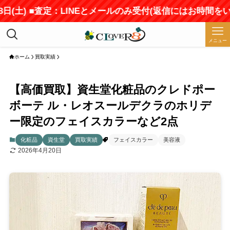
土) ■査定：LINEとメールのみ受付(返信にはお時間をいただ
メニュー
ホーム
買取実績
【高価買取】資生堂化粧品のクレドポー
ボーテ ル・レオスールデクラのホリデ
ー限定のフェイスカラーなど2点
化粧品
資生堂
買取実績
フェイスカラー
美容液
2026年4月20日