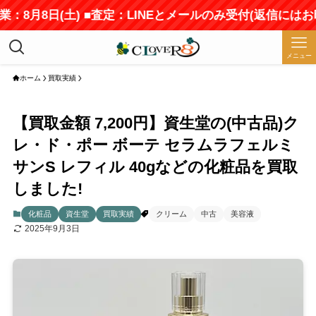
：8月8日(土) ■査定：LINEとメールのみ受付(返信にはお
メニュー
ホーム
買取実績
【買取金額 7,200円】資生堂の(中古品)ク
レ・ド・ポー ボーテ セラムラフェルミ
サンS レフィル 40gなどの化粧品を買取
しました!
化粧品
資生堂
買取実績
クリーム
中古
美容液
2025年9月3日