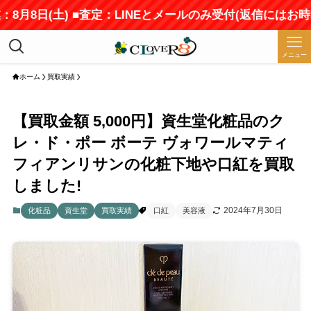
8月8日(土) ■査定：LINEとメールのみ受付(返信にはお時
メニュー
ホーム
買取実績
【買取金額 5,000円】資生堂化粧品のク
レ・ド・ポー ボーテ ヴォワールマティ
フィアンリサンの化粧下地や口紅を買取
しました!
2024年7月30日
化粧品
資生堂
買取実績
口紅
美容液