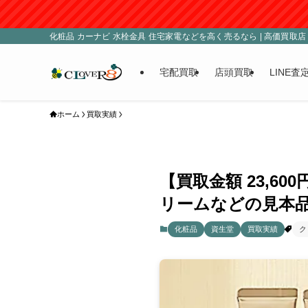
化粧品 カーナビ 水栓金具 住宅家電などを高く売るなら | 高価買取店 C
宅配買取
店頭買取
LINE査
ホーム
買取実績
【買取金額 23,6
リームなどの見本品
化粧品
資生堂
買取実績
ク