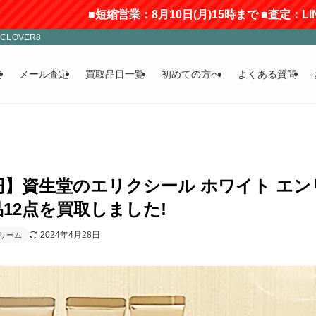
■短縮営業：8月10日(月)15時まで ■査定：LINE
LOVER8
定
メール査定
買取品目一覧
初めての方へ
よくある質問
00円】資生堂のエリクシール ホワイト エ
12点を買取しました!
2024年4月28日
リーム