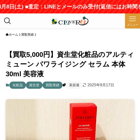
日(土) ■査定：LINEとメールのみ受付(返信にはお時間をい
メニュー
ホーム
買取実績
【買取5,000円】資生堂化粧品のアルティ
ミューン パワライジング セラム 本体
30ml 美容液
2025年9月17日
化粧品
資生堂
買取実績
美容液