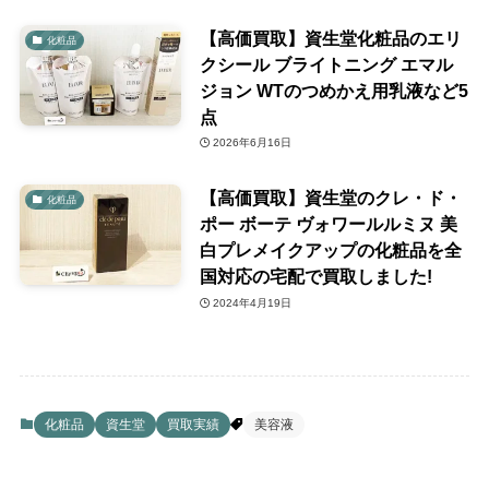
【高価買取】資生堂化粧品のエリ
化粧品
クシール ブライトニング エマル
ジョン WTのつめかえ用乳液など5
点
2026年6月16日
【高価買取】資生堂のクレ・ド・
化粧品
ポー ボーテ ヴォワールルミヌ 美
白プレメイクアップの化粧品を全
国対応の宅配で買取しました!
2024年4月19日
化粧品
資生堂
買取実績
美容液