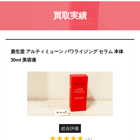
買取実績
資生堂 アルティミューン パワライジング セラム 本体
30ml 美容液
総合評価
( 5 )