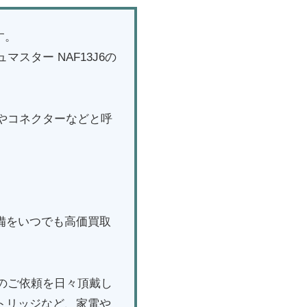
す。
ター NAF13J6の
やコネクターなどと呼
。
設備をいつでも高価買取
のご依頼を日々頂戴し
トリッジなど、家電や