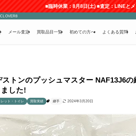
■臨時休業：8月8日(土) ■査定：LINEとメールの
LOVER8
定
メール査定
買取品目一覧
初めての方へ
よくある質問
リヂストンのプッシュマスター NAF13J6
ました!
2024年3月20日
ュレット・トイレ
買取実績
継手