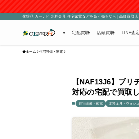
化粧品 カーナビ 水栓金具 住宅家電などを高く売るなら | 高価買取店 C
宅配買取
店頭買取
LINE査
ホーム
住宅設備・家電
【NAF13J6】ブ
対応の宅配で買取し
住宅設備・家電
水栓金具・ウォシ