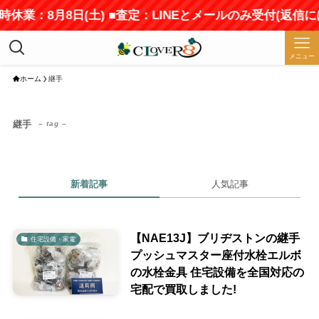
時休業：8月8日(土) ■査定：LINEとメールのみ受付(返信
メニュー
ホーム
継手
継手
– tag –
新着記事
人気記事
【NAE13J】ブリヂストンの継手
住宅設備・家電
プッシュマスター座付水栓エルボ
の水栓金具 住宅設備を全国対応の
宅配で買取しました!