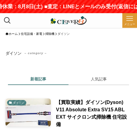
時休業：8月8日(土) ■査定：LINEとメールのみ受付(返信
メニュー
ホーム
住宅設備・家電
掃除機
ダイソン
ダイソン
– category –
新着記事
人気記事
【買取実績】ダイソン(Dyson)
ダイソン
V11 Absolute Extra SV15 ABL
EXT サイクロン式掃除機 住宅設
備