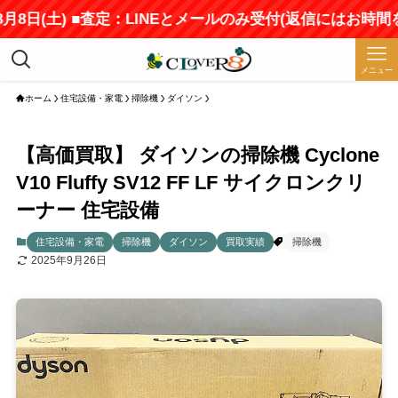
日(土) ■査定：LINEとメールのみ受付(返信にはお時間をい
メニュー
ホーム
住宅設備・家電
掃除機
ダイソン
【高価買取】 ダイソンの掃除機 Cyclone
V10 Fluffy SV12 FF LF サイクロンクリ
ーナー 住宅設備
住宅設備・家電
掃除機
ダイソン
買取実績
掃除機
2025年9月26日