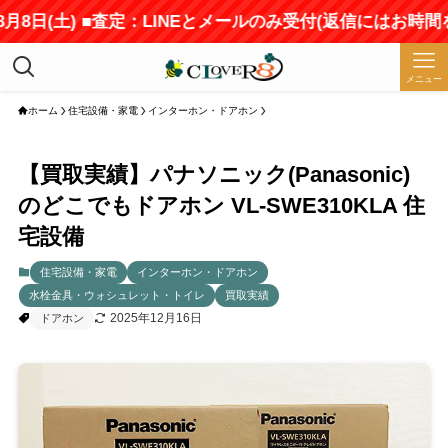
日(土) ■査定：LINEとメールのみ受付(返信にはお時間をい
メニュー
ホーム
住宅設備・家電
インターホン・ドアホン
【買取実績】パナソニック(Panasonic)
のどこでもドアホン VL-SWE310KLA 住
宅設備
住宅設備・家電
インターホン・ドアホン
水栓金具・ウォシュレット・トイレ
買取実績
2025年12月16日
ドアホン