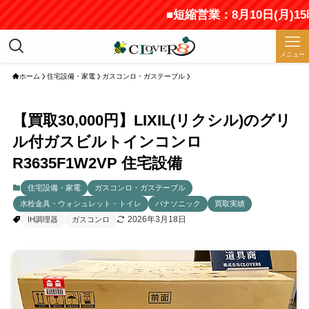
■短縮営業：8月10日(月)15時
メニュー
ホーム
住宅設備・家電
ガスコンロ・ガステーブル
【買取30,000円】LIXIL(リクシル)のグリ
ル付ガスビルトインコンロ
R3635F1W2VP 住宅設備
住宅設備・家電
ガスコンロ・ガステーブル
水栓金具・ウォシュレット・トイレ
パナソニック
買取実績
2026年3月18日
IH調理器
ガスコンロ