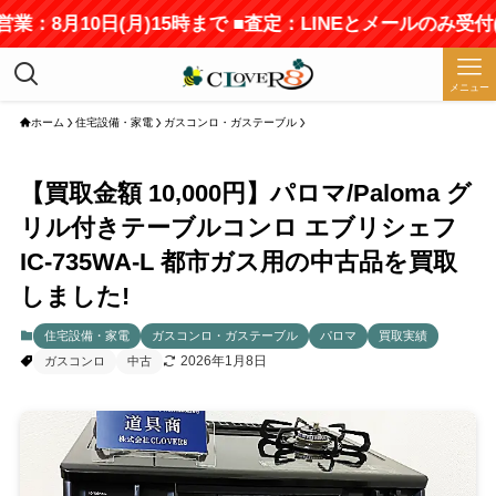
業：8月10日(月)15時まで ■査定：LINEとメールのみ受
メニュー
ホーム
住宅設備・家電
ガスコンロ・ガステーブル
【買取金額 10,000円】パロマ/Paloma グ
リル付きテーブルコンロ エブリシェフ
IC-735WA-L 都市ガス用の中古品を買取
しました!
住宅設備・家電
ガスコンロ・ガステーブル
パロマ
買取実績
2026年1月8日
ガスコンロ
中古