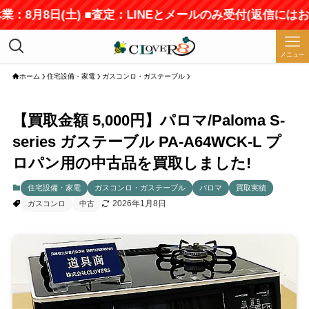
業：8月8日(土) ■査定：LINEとメールのみ受付(返信には
メニュー
ホーム
住宅設備・家電
ガスコンロ・ガステーブル
【買取金額 5,000円】パロマ/Paloma S-
series ガステーブル PA-A64WCK-L プ
ロパン用の中古品を買取しました!
住宅設備・家電
ガスコンロ・ガステーブル
パロマ
買取実績
2026年1月8日
ガスコンロ
中古