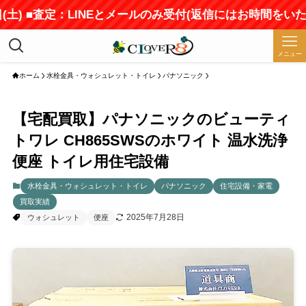
 ■査定：LINEとメールのみ受付(返信にはお時間をいただきま
メニュー
ホーム
水栓金具・ウォシュレット・トイレ
パナソニック
【宅配買取】パナソニックのビューティ
トワレ CH865SWSのホワイト 温水洗浄
便座 トイレ用住宅設備
水栓金具・ウォシュレット・トイレ
パナソニック
住宅設備・家電
買取実績
2025年7月28日
ウォシュレット
便座