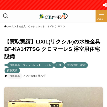
■臨時休
メニュー
ホーム
水栓金具・ウォシュレット・トイレ
LIXIL
【買取実績】LIXIL(リクシル)の水栓金具
BF-KA147TSG クロマーレS 浴室用住宅
設備
水栓金具・ウォシュレット・トイレ
LIXIL
住宅設備・家電
買取実績
2026年1月22日
水栓金具